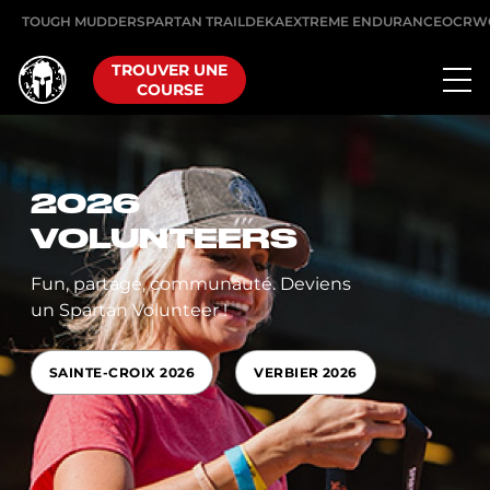
TOUGH MUDDER
SPARTAN TRAIL
DEKA
EXTREME ENDURANCE
OCRW
TROUVER UNE
COURSE
2026
VOLUNTEERS
Fun, partage, communauté. Deviens
un Spartan Volunteer !
SAINTE-CROIX 2026
VERBIER 2026