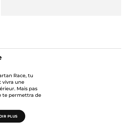
e
artan Race, tu
t vivra une
érieur. Mais pas
e te permettra de
OIR PLUS