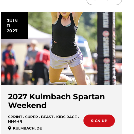
JUIN
11
2027
2027 Kulmbach Spartan
Weekend
SPRINT • SUPER • BEAST • KIDS RACE •
SIGN UP
HH4HR
KULMBACH
,
DE