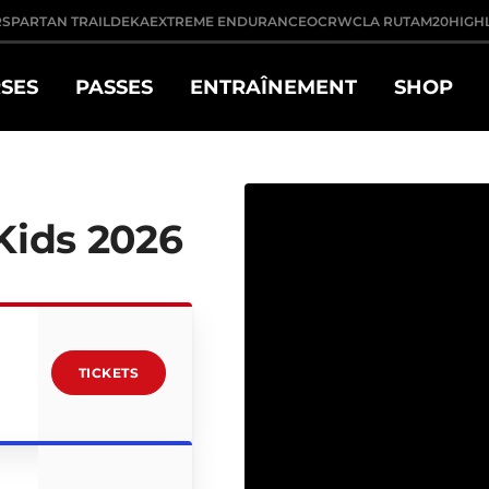
R
SPARTAN TRAIL
DEKA
EXTREME ENDURANCE
OCRWC
LA RUTA
M20
HIGH
SES
PASSES
ENTRAÎNEMENT
SHOP
Kids 2026
TICKETS