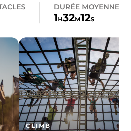
TACLES
DURÉE MOYENNE
1
32
12
H
M
S
CLIMB
A-FRAME CARGO
CLIMB