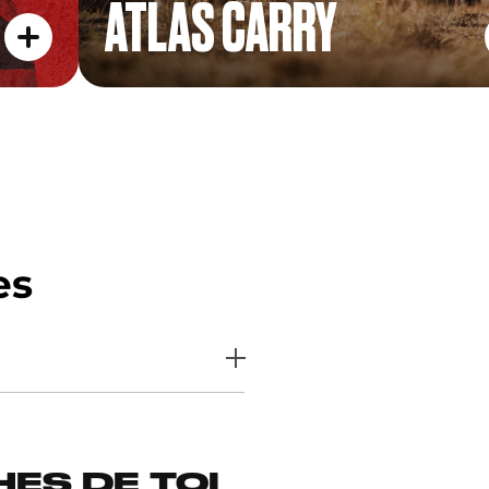
ATLAS CARRY
es
ES DE TOI