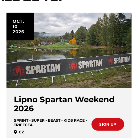
OCT.
10
2026
Lipno Spartan Weekend
2026
SPRINT • SUPER • BEAST • KIDS RACE •
SIGN UP
TRIFECTA
CZ