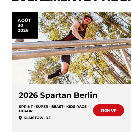
AOÛT
30
2026
2026 Spartan Berlin
SPRINT • SUPER • BEAST • KIDS RACE •
SIGN UP
HH4HR
KLAISTOW
,
DE