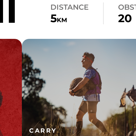
NT
DISTANCE
OBS
5
20
KM
CARRY
ATLAS CARRY
CARRY