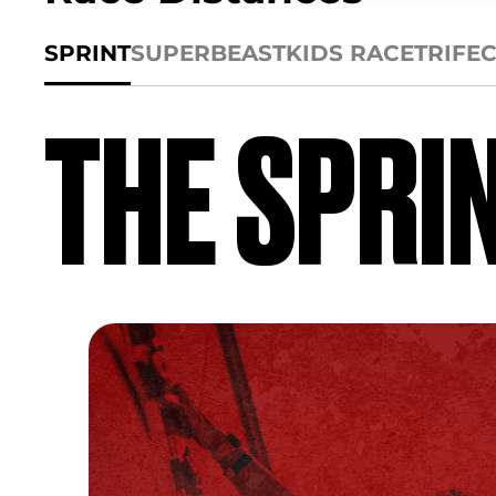
SPRINT
SUPER
BEAST
KIDS RACE
TRIFE
THE SPRI