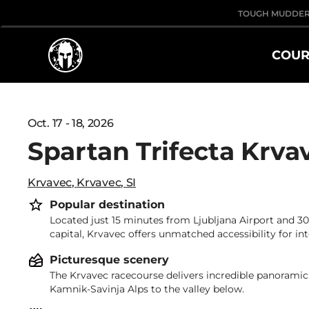
TOUGH MUDDE
COUR
Oct. 17 - 18, 2026
Spartan Trifecta Krva
Krvavec
,
Krvavec
,
SI
Popular destination
Located just 15 minutes from Ljubljana Airport and 3
capital, Krvavec offers unmatched accessibility for int
Picturesque scenery
The Krvavec racecourse delivers incredible panoram
Kamnik-Savinja Alps to the valley below.