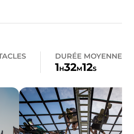
TACLES
DURÉE MOYENNE
1
32
12
H
M
S
CLIMB
A-FRAME CARGO