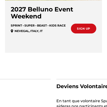
2027 Belluno Event
Weekend
SPRINT • SUPER • BEAST • KIDS RACE
SIGN UP
NEVEGAL
,
ITALY
,
IT
Deviens Volontair
En tant que volontaire Sp
aideras nos participants e