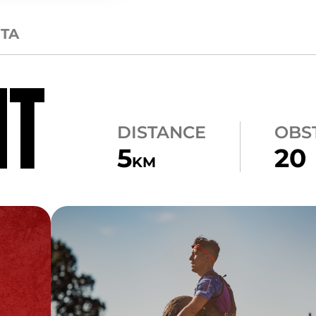
CTA
NT
DISTANCE
OBS
5
20
KM
CARRY
ATLAS CARRY