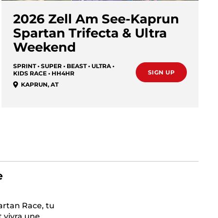
2026 Zell Am See-Kaprun
Spartan Trifecta & Ultra
Weekend
SPRINT • SUPER • BEAST • ULTRA •
SIGN UP
KIDS RACE • HH4HR
KAPRUN
,
AT
e
artan Race, tu
t vivra une