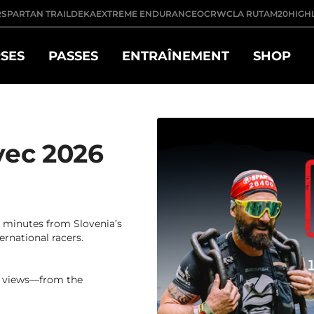
R
SPARTAN TRAIL
DEKA
EXTREME ENDURANCE
OCRWC
LA RUTA
M20
HIGH
SES
PASSES
ENTRAÎNEMENT
SHOP
vec 2026
0 minutes from Slovenia’s
ernational racers.
ic views—from the