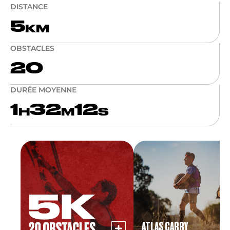
DISTANCE
5
KM
OBSTACLES
20
DURÉE MOYENNE
1
32
12
H
M
S
ATLAS CARRY