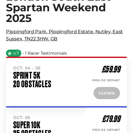
Spartan Weekend
2025
Pippingford Park
,
Pippingford Estate
,
Nutley, East
Sussex, TN22 3HW
,
GB
4.7
• 1 Racer Testimonials
£59.99
OCT. 04 - 05
SPRINT 5K
PRIX DE DÉPART
20 OBSTACLES
CLOSED
£79.99
OCT. 05
SUPER 10K
PRIX DE DÉPART