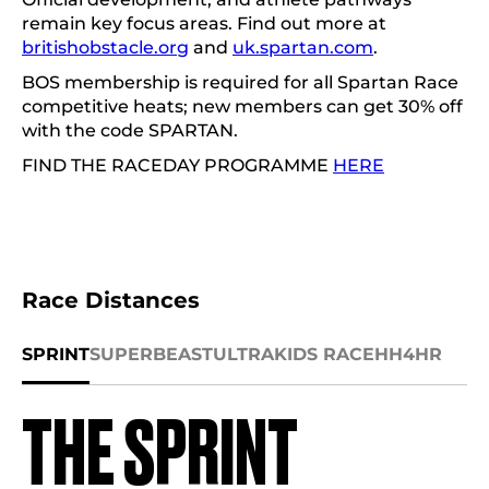
remain key focus areas. Find out more at
britishobstacle.org
and
uk.spartan.com
.
BOS membership is required for all Spartan Race
competitive heats; new members can get 30% off
with the code SPARTAN.
FIND THE RACEDAY PROGRAMME
HERE
Race Distances
SPRINT
SUPER
BEAST
ULTRA
KIDS RACE
HH4HR
THE SPRINT