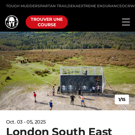
TOUGH MUDDER
SPARTAN TRAIL
DEKA
EXTREME ENDURANCE
OCRW
TROUVER UNE
COURSE
1/15
Oct. 03 - 05, 2025
London South East