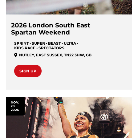
2026 London South East
Spartan Weekend
SPRINT • SUPER • BEAST • ULTRA •
KIDS RACE • SPECTATORS
NUTLEY, EAST SUSSEX, TN22 3HW
,
GB
SIGN UP
NOV.
28
2026