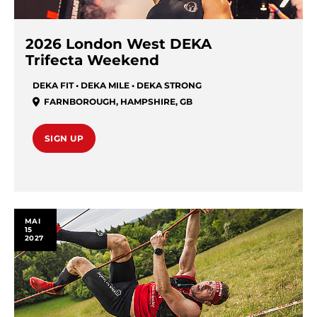
2026 London West DEKA
Trifecta Weekend
DEKA FIT • DEKA MILE • DEKA STRONG
FARNBOROUGH
,
HAMPSHIRE
,
GB
SIGN UP
MAI
15
2027