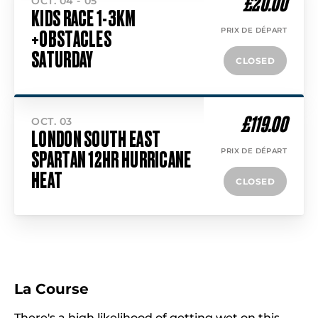
£20.00
OCT. 04 - 05
KIDS RACE 1-3KM
PRIX DE DÉPART
+OBSTACLES
SATURDAY
CLOSED
£119.00
OCT. 03
LONDON SOUTH EAST
PRIX DE DÉPART
SPARTAN 12HR HURRICANE
HEAT
CLOSED
La Course
There's a high likelihood of getting wet on this