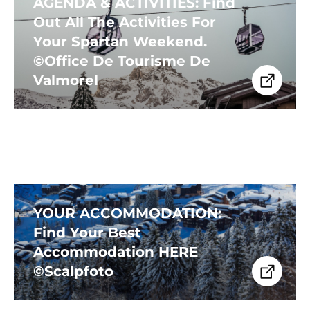
AGENDA & ACTIVITIES: Find
Out All The Activities For
Your Spartan Weekend.
©Office De Tourisme De
Valmorel
YOUR ACCOMMODATION:
Find Your Best
Accommodation HERE
©Scalpfoto