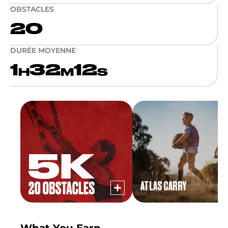
OBSTACLES
20
DURÉE MOYENNE
1
32
12
H
M
S
ATLAS CARRY